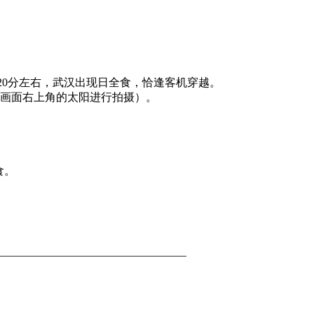
2日上午9点20分左右，武汉出现日全食，恰逢客机穿越。
遮挡画面右上角的太阳进行拍摄）。
食。